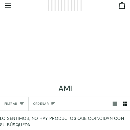
IR
C
DIRECTAMENTE
AL
CONTENIDO
AMI
Ordenar
FILTRAR
ORDENAR
LO SENTIMOS, NO HAY PRODUCTOS QUE COINCIDAN CON
SU BÚSQUEDA.